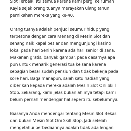
Slot Terbaik. Itu semua karena kami pergi ke rumah
Kayla sejak orang tuanya merayakan ulang tahun
pernikahan mereka yang ke-40.
Orang tuanya adalah penjudi seumur hidup yang
terpesona dengan cara Menang di Mesin Slot dan
senang naik kapal pesiar dan mengunjungi kasino
lokal pada hari Senin karena ada hari senior di sana.
Makanan gratis, banyak gambar, pada dasarnya apa
pun untuk menarik generasi tua ke sana karena
sebagian besar sudah pensiun dan tidak bekerja pada
sore hari. Bagaimanapun, salah satu hadiah yang
diberikan kepada mereka adalah Mesin Slot Oni Skill
Stop. Sekarang, kami jelas bukan ahlinya tetapi kami
belum pernah mendengar hal seperti itu sebelumnya.
Biasanya Anda mendengar tentang Mesin Slot Bekas
dan bukan Mesin Slot Oni Skill Stop. Jadi setelah
mengetahui perbedaannya adalah tidak ada lengan