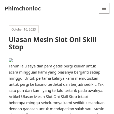
Phimchonloc
MENU
AND
WIDGETS
October 16, 2023
Ulasan Mesin Slot Oni Skill
Stop
Tahun lalu saya dan para gadis pergi keluar untuk
acara mingguan kami yang biasanya berganti setiap
minggu. Untuk pertama kalinya kami memutuskan
untuk pergi ke kasino terdekat dan berjudi sedikit. Tak
satu pun dari kami yang terlalu tertarik pada awalnya,
Artikel Ulasan Mesin Slot Oni Skill Stop tetapi
beberapa minggu sebelumnya kami sedikit kecanduan
dengan gagasan untuk mendapatkan salah satu Mesin