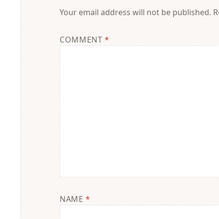
Your email address will not be published.
R
COMMENT
*
NAME
*