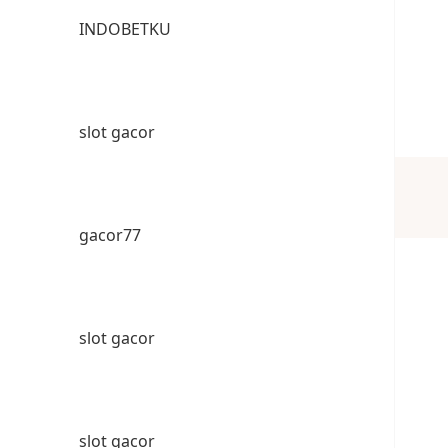
INDOBETKU
slot gacor
gacor77
slot gacor
slot gacor