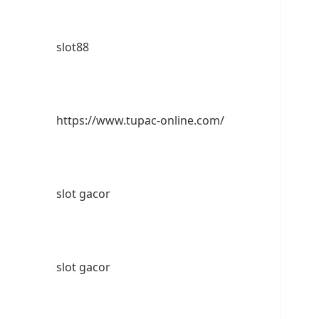
slot88
https://www.tupac-online.com/
slot gacor
slot gacor