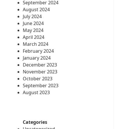
September 2024
August 2024
July 2024
June 2024
May 2024
April 2024
March 2024
February 2024
January 2024
December 2023
November 2023
October 2023
September 2023
August 2023
Categories
Uncategorized