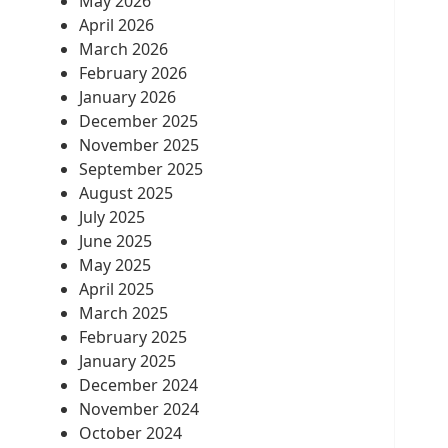
May 2026
April 2026
March 2026
February 2026
January 2026
December 2025
November 2025
September 2025
August 2025
July 2025
June 2025
May 2025
April 2025
March 2025
February 2025
January 2025
December 2024
November 2024
October 2024