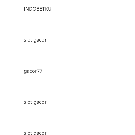
INDOBETKU
slot gacor
gacor77
slot gacor
slot gacor