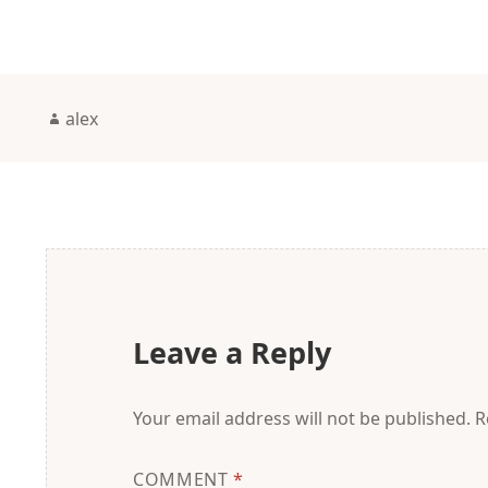
Author
alex
Leave a Reply
Your email address will not be published.
R
COMMENT
*