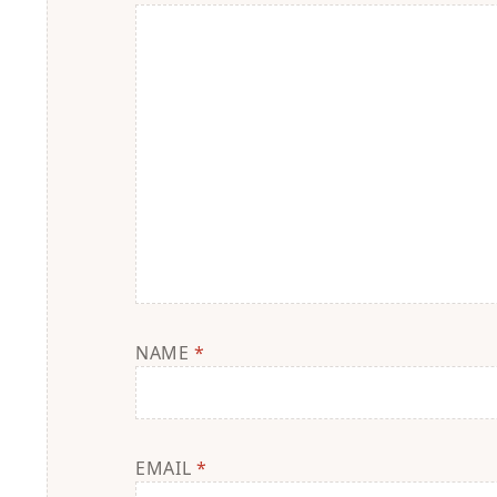
NAME
*
EMAIL
*