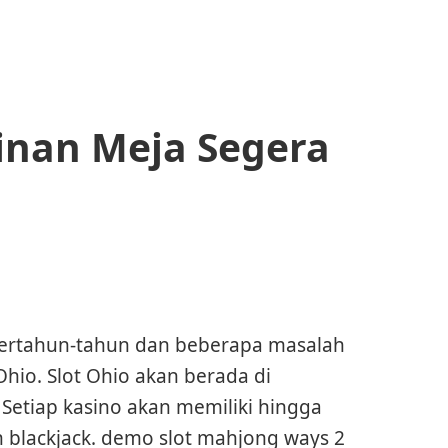
inan Meja Segera
 bertahun-tahun dan beberapa masalah
hio. Slot Ohio akan berada di
 Setiap kasino akan memiliki hingga
an blackjack. demo slot mahjong ways 2