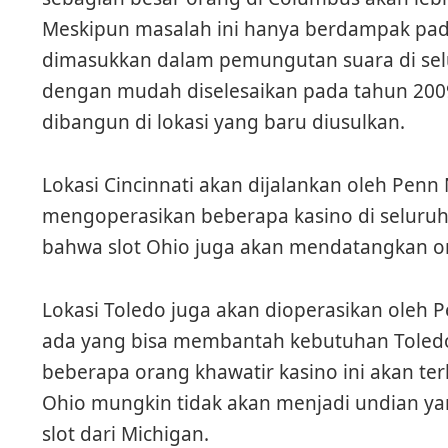
Meskipun masalah ini hanya berdampak pada
dimasukkan dalam pemungutan suara di selu
dengan mudah diselesaikan pada tahun 20
dibangun di lokasi yang baru diusulkan.
Lokasi Cincinnati akan dijalankan oleh Pen
mengoperasikan beberapa kasino di seluruh 
bahwa slot Ohio juga akan mendatangkan or
Lokasi Toledo juga akan dioperasikan oleh 
ada yang bisa membantah kebutuhan Toled
beberapa orang khawatir kasino ini akan terl
Ohio mungkin tidak akan menjadi undian ya
slot dari Michigan.