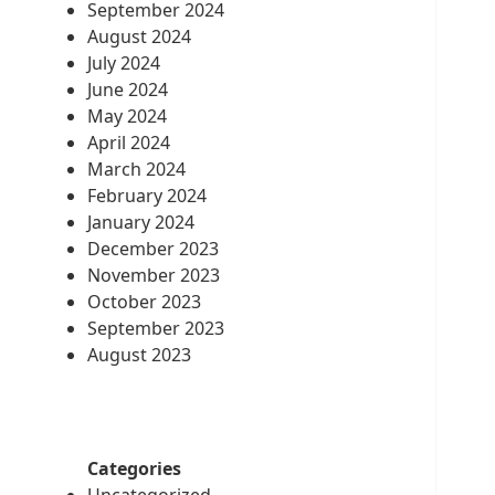
September 2024
August 2024
July 2024
June 2024
May 2024
April 2024
March 2024
February 2024
January 2024
December 2023
November 2023
October 2023
September 2023
August 2023
Categories
Uncategorized