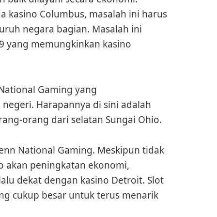
 kasino Columbus, masalah ini harus
ruh negara bagian. Masalah ini
09 yang memungkinkan kasino
n National Gaming yang
negeri. Harapannya di sini adalah
ang-orang dari selatan Sungai Ohio.
Penn National Gaming. Meskipun tidak
o akan peningkatan ekonomi,
alu dekat dengan kasino Detroit. Slot
ng cukup besar untuk terus menarik