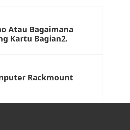
no Atau Bagaimana
ng Kartu Bagian2.
Komputer Rackmount