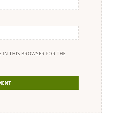
E IN THIS BROWSER FOR THE