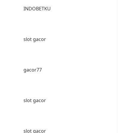
INDOBETKU
slot gacor
gacor77
slot gacor
slot gacor