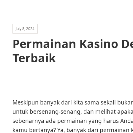
July 8, 2024
Permainan Kasino D
Terbaik
Meskipun banyak dari kita sama sekali bukan 
untuk bersenang-senang, dan melihat apakah
sebenarnya ada permainan yang harus Anda
kamu bertanya? Ya, banyak dari permainan k