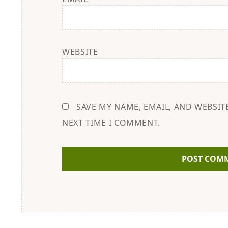
WEBSITE
SAVE MY NAME, EMAIL, AND WEBSIT
NEXT TIME I COMMENT.