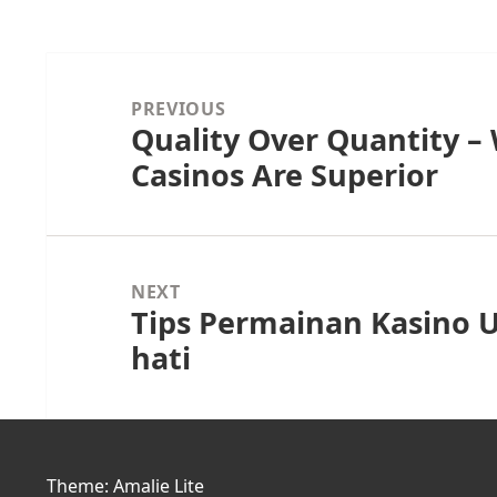
Post
navigation
PREVIOUS
Quality Over Quantity –
Previous
Casinos Are Superior
post:
NEXT
Tips Permainan Kasino U
Next
hati
post:
Theme: Amalie Lite