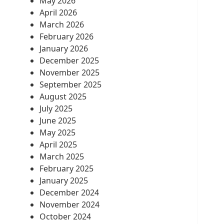
May 2026
April 2026
March 2026
February 2026
January 2026
December 2025
November 2025
September 2025
August 2025
July 2025
June 2025
May 2025
April 2025
March 2025
February 2025
January 2025
December 2024
November 2024
October 2024