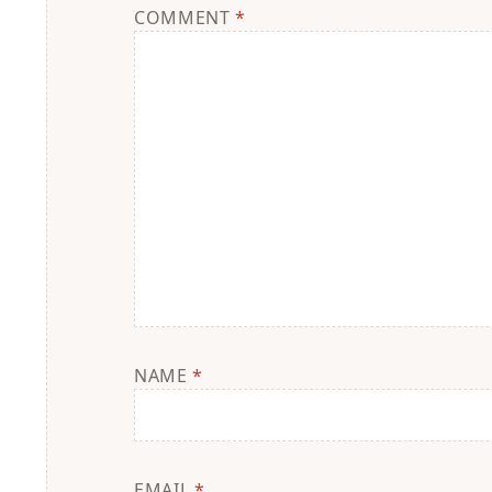
COMMENT
*
NAME
*
EMAIL
*