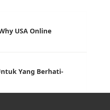
 Why USA Online
ntuk Yang Berhati-