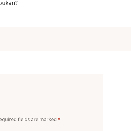
bukan?
equired fields are marked
*