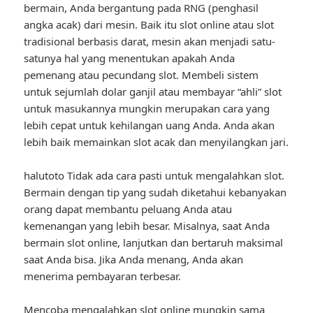
bermain, Anda bergantung pada RNG (penghasil
angka acak) dari mesin. Baik itu slot online atau slot
tradisional berbasis darat, mesin akan menjadi satu-
satunya hal yang menentukan apakah Anda
pemenang atau pecundang slot. Membeli sistem
untuk sejumlah dolar ganjil atau membayar “ahli” slot
untuk masukannya mungkin merupakan cara yang
lebih cepat untuk kehilangan uang Anda. Anda akan
lebih baik memainkan slot acak dan menyilangkan jari.
halutoto Tidak ada cara pasti untuk mengalahkan slot.
Bermain dengan tip yang sudah diketahui kebanyakan
orang dapat membantu peluang Anda atau
kemenangan yang lebih besar. Misalnya, saat Anda
bermain slot online, lanjutkan dan bertaruh maksimal
saat Anda bisa. Jika Anda menang, Anda akan
menerima pembayaran terbesar.
Mencoba mengalahkan slot online mungkin sama