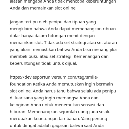
alasan mengapa Anda tidak mencoba keberuntungan
Anda dan memainkan slot online.
Jangan tertipu oleh penipu dan tipuan yang
mengklaim bahwa Anda dapat memenangkan ribuan
dolar hanya dalam hitungan menit dengan
memainkan slot. Tidak ada set strategi atau set aturan
yang akan memastikan bahwa Anda bisa menang jika
membeli buku atau set strategi. Kemenangan dan
keberuntungan tidak untuk dijual.
https://dev.esportuniversum.com/tag/smile-
foundation Ketika Anda memutuskan ingin bermain
slot online, Anda harus tahu bahwa selalu ada penipu
di luar sana yang ingin memangsa Anda dan
keinginan Anda untuk menemukan sensasi dan
hiburan. Memenangkan sejumlah uang juga selalu
merupakan keuntungan tambahan. Yang penting
untuk diingat adalah gagasan bahwa saat Anda