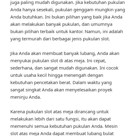
juga paling mudah digunakan. Jika kebutuhan pukulan
Anda hanya sesekali, pukulan genggam mungkin yang
Anda butuhkan. Ini bukan pilihan yang baik jika Anda
akan melakukan banyak pukulan, dan umumnya
bukan pilihan terbaik untuk kantor. Namun, ini adalah
yang termurah dari berbagai jenis pukulan slot.
Jika Anda akan membuat banyak lubang, Anda akan
menyukai pukulan slot di atas meja. Ini cepat,
sederhana, dan sangat mudah digunakan. Ini cocok
untuk usaha kecil hingga menengah dengan
kebutuhan pencetakan berat. Dalam waktu yang
sangat singkat Anda akan menyelesaikan proyek
meninju Anda.
Karena pukulan slot atas meja dirancang untuk
melakukan lebih dari satu fungsi, itu akan dapat
memenuhi semua kebutuhan pukulan Anda. Mesin
slot atas meja Anda dapat membuat lubang bulat