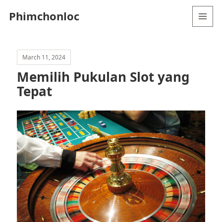
Phimchonloc
MENU
AND
WIDGETS
March 11, 2024
Memilih Pukulan Slot yang
Tepat