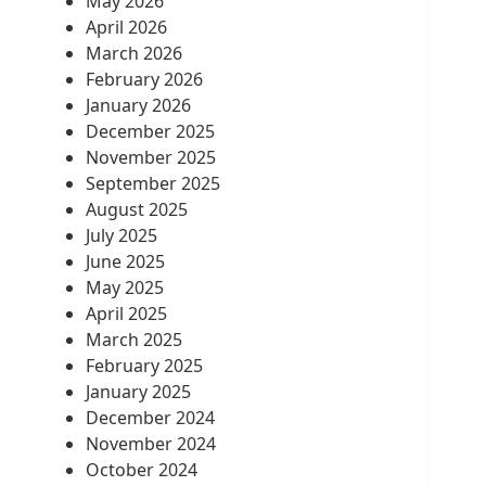
May 2026
April 2026
March 2026
February 2026
January 2026
December 2025
November 2025
September 2025
August 2025
July 2025
June 2025
May 2025
April 2025
March 2025
February 2025
January 2025
December 2024
November 2024
October 2024