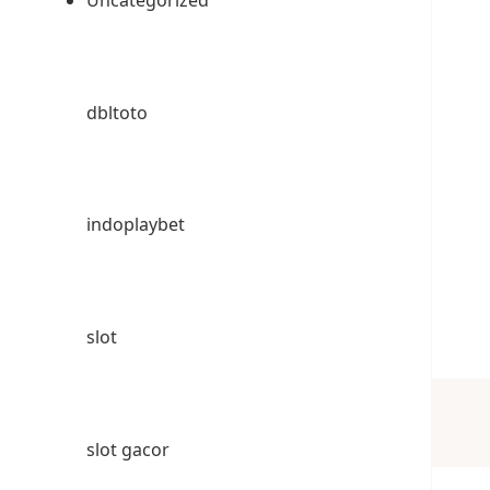
dbltoto
indoplaybet
slot
slot gacor