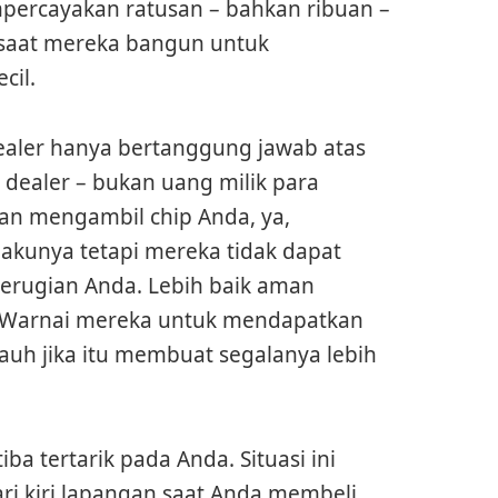
percayakan ratusan – bahkan ribuan –
a saat mereka bangun untuk
cil.
ealer hanya bertanggung jawab atas
dealer – bukan uang milik para
dan mengambil chip Anda, ya,
kunya tetapi mereka tidak dapat
erugian Anda. Lebih baik aman
a. Warnai mereka untuk mendapatkan
jauh jika itu membuat segalanya lebih
iba tertarik pada Anda. Situasi ini
ri kiri lapangan saat Anda membeli