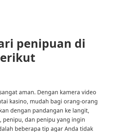
ari penipuan di
erikut
sangat aman. Dengan kamera video
ntai kasino, mudah bagi orang-orang
an dengan pandangan ke langit,
 penipu, dan penipu yang ingin
alah beberapa tip agar Anda tidak