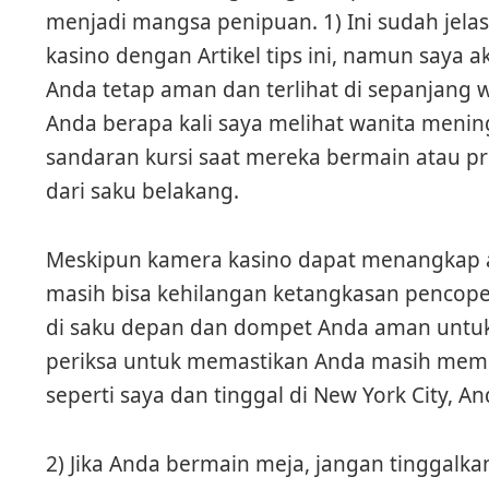
menjadi mangsa penipuan. 1) Ini sudah jelas
kasino dengan Artikel tips ini, namun saya
Anda tetap aman dan terlihat di sepanjang 
Anda berapa kali saya melihat wanita meni
sandaran kursi saat mereka bermain atau p
dari saku belakang.
Meskipun kamera kasino dapat menangkap a
masih bisa kehilangan ketangkasan pencop
di saku depan dan dompet Anda aman untuk
periksa untuk memastikan Anda masih memili
seperti saya dan tinggal di New York City, 
2) Jika Anda bermain meja, jangan tinggalkan