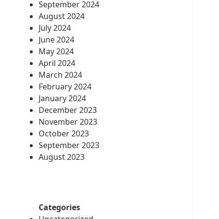
September 2024
August 2024
July 2024
June 2024
May 2024
April 2024
March 2024
February 2024
January 2024
December 2023
November 2023
October 2023
September 2023
August 2023
Categories
Uncategorized