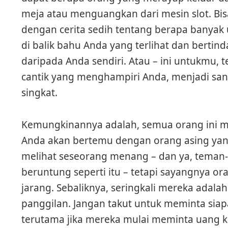
meja atau menguangkan dari mesin slot. Bi
dengan cerita sedih tentang berapa banyak 
di balik bahu Anda yang terlihat dan berti
daripada Anda sendiri. Atau – ini untukmu, 
cantik yang menghampiri Anda, menjadi sa
singkat.
Kemungkinannya adalah, semua orang ini me
Anda akan bertemu dengan orang asing yang
melihat seseorang menang – dan ya, teman
beruntung seperti itu – tetapi sayangnya or
jarang. Sebaliknya, seringkali mereka adalah
panggilan. Jangan takut untuk meminta sia
terutama jika mereka mulai meminta uang k