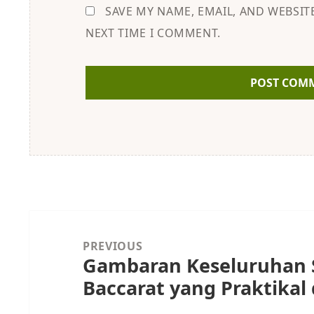
SAVE MY NAME, EMAIL, AND WEBSIT
NEXT TIME I COMMENT.
Post
navigation
PREVIOUS
Gambaran Keseluruhan S
Previous
Baccarat yang Praktika
post: