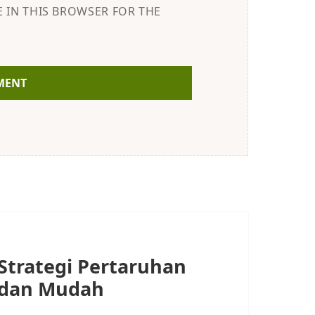
E IN THIS BROWSER FOR THE
trategi Pertaruhan
l dan Mudah