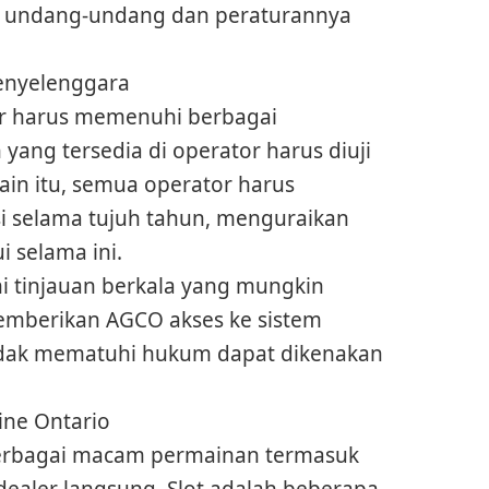
iki undang-undang dan peraturannya
Penyelenggara
or harus memenuhi berbagai
yang tersedia di operator harus diuji
ain itu, semua operator harus
i selama tujuh tahun, menguraikan
 selama ini.
ni tinjauan berkala yang mungkin
emberikan AGCO akses ke sistem
idak mematuhi hukum dapat dikenakan
ine Ontario
berbagai macam permainan termasuk