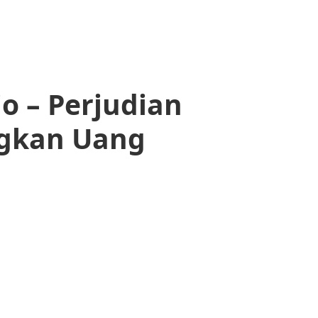
o – Perjudian
gkan Uang