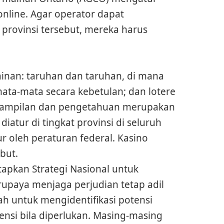
nline. Agar operator dapat
provinsi tersebut, mereka harus
nan: taruhan dan taruhan, di mana
ta-mata secara kebetulan; dan lotere
erampilan dan pengetahuan merupakan
atur di tingkat provinsi di seluruh
r oleh peraturan federal. Kasino
but.
pkan Strategi Nasional untuk
upaya menjaga perjudian tetap adil
ah untuk mengidentifikasi potensi
ensi bila diperlukan. Masing-masing