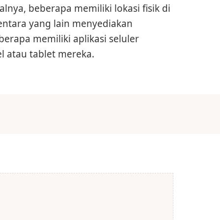
lnya, beberapa memiliki lokasi fisik di
ntara yang lain menyediakan
erapa memiliki aplikasi seluler
 atau tablet mereka.