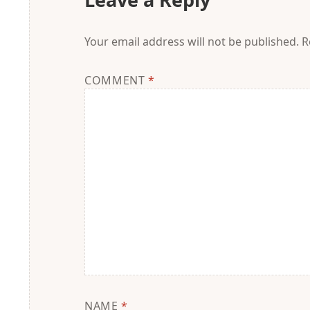
Your email address will not be published.
R
COMMENT
*
NAME
*