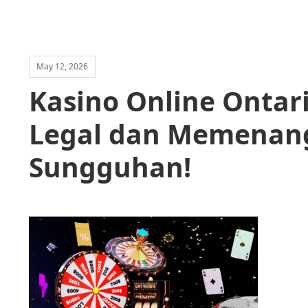
May 12, 2026
Kasino Online Ontari
Legal dan Memenan
Sungguhan!