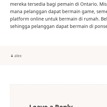
mereka tersedia bagi pemain di Ontario. Misa
mana pelanggan dapat bermain game, seme
platform online untuk bermain di rumah. Beb
sehingga pelanggan dapat bermain di ponsel
Author
alex
Leave a Reply