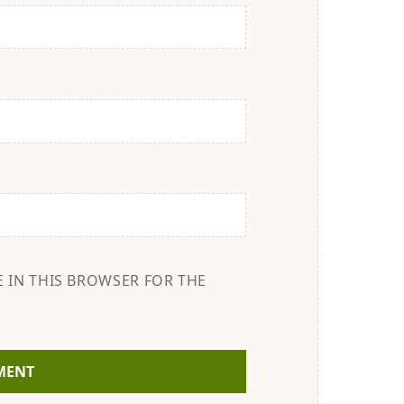
E IN THIS BROWSER FOR THE