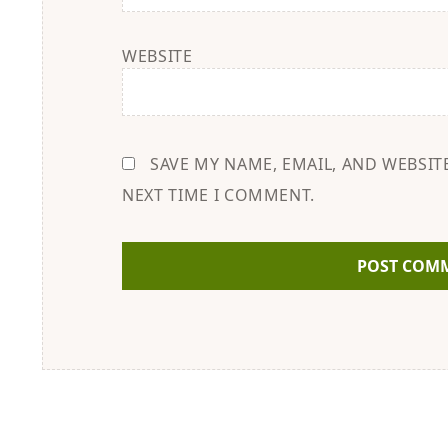
WEBSITE
SAVE MY NAME, EMAIL, AND WEBSIT
NEXT TIME I COMMENT.