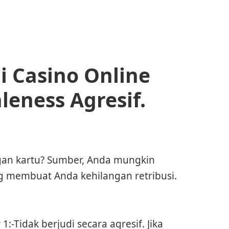
i Casino Online
leness Agresif.
an kartu? Sumber, Anda mungkin
g membuat Anda kehilangan retribusi.
-Tidak berjudi secara agresif. Jika