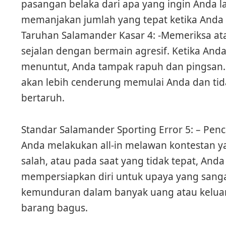
pasangan belaka dari apa yang ingin Anda 
memanjakan jumlah yang tepat ketika And
Taruhan Salamander Kasar 4: -Memeriksa atau 
sejalan dengan bermain agresif. Ketika Anda
menuntut, Anda tampak rapuh dan pingsan. 
akan lebih cenderung memulai Anda dan ti
bertaruh.
Standar Salamander Sporting Error 5: – Pencap
Anda melakukan all-in melawan kontestan 
salah, atau pada saat yang tidak tepat, A
mempersiapkan diri untuk upaya yang sang
kemunduran dalam banyak uang atau keluar
barang bagus.