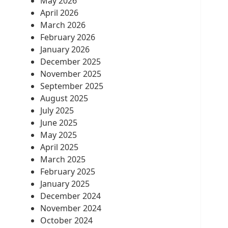
May 2026
April 2026
March 2026
February 2026
January 2026
December 2025
November 2025
September 2025
August 2025
July 2025
June 2025
May 2025
April 2025
March 2025
February 2025
January 2025
December 2024
November 2024
October 2024