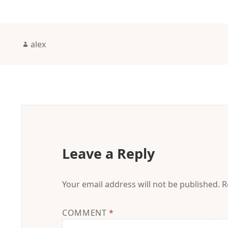
Author
alex
Leave a Reply
Your email address will not be published.
R
COMMENT
*