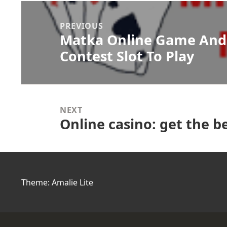
Post
navigation
PREVIOUS
Matka Online Game And
Previous
Contest Slot To Play
post:
NEXT
Online casino: get the b
Next
post:
Theme: Amalie Lite