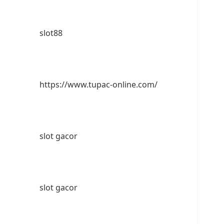
slot88
https://www.tupac-online.com/
slot gacor
slot gacor