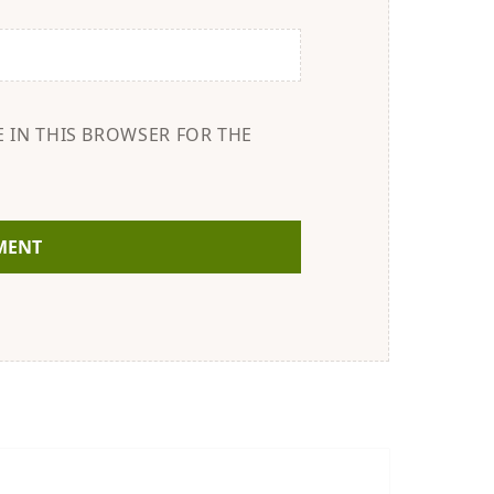
E IN THIS BROWSER FOR THE