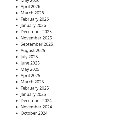
May 2026
April 2026
March 2026
February 2026
January 2026
December 2025
November 2025
September 2025
August 2025
July 2025
June 2025
May 2025
April 2025
March 2025
February 2025
January 2025
December 2024
November 2024
October 2024