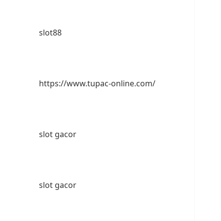
slot88
https://www.tupac-online.com/
slot gacor
slot gacor