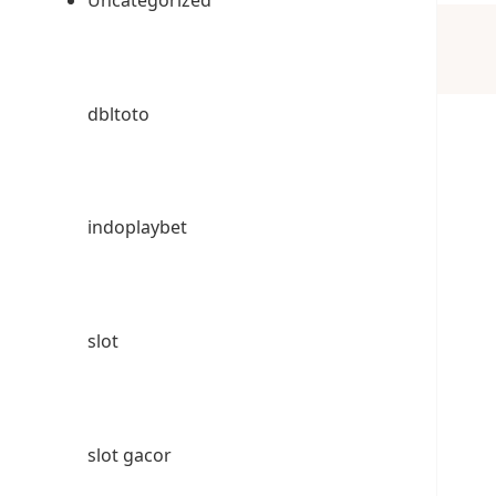
dbltoto
indoplaybet
slot
slot gacor