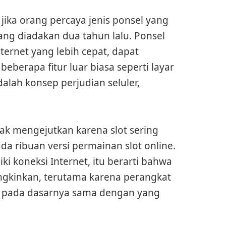
ika orang percaya jenis ponsel yang
ng diadakan dua tahun lalu. Ponsel
ternet yang lebih cepat, dapat
eberapa fitur luar biasa seperti layar
alah konsep perjudian seluler,
ak mengejutkan karena slot sering
ada ribuan versi permainan slot online.
ki koneksi Internet, itu berarti bahwa
ungkinkan, terutama karena perangkat
r pada dasarnya sama dengan yang