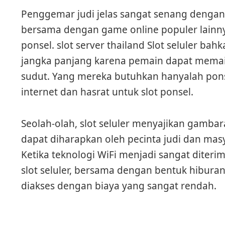
Penggemar judi jelas sangat senang dengan 
bersama dengan game online populer lainny
ponsel. slot server thailand Slot seluler b
jangka panjang karena pemain dapat memai
sudut. Yang mereka butuhkan hanyalah pons
internet dan hasrat untuk slot ponsel.
Seolah-olah, slot seluler menyajikan gamba
dapat diharapkan oleh pecinta judi dan ma
Ketika teknologi WiFi menjadi sangat dite
slot seluler, bersama dengan bentuk hibur
diakses dengan biaya yang sangat rendah.