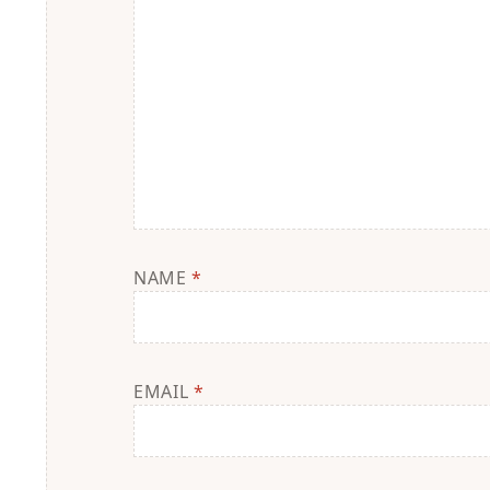
NAME
*
EMAIL
*