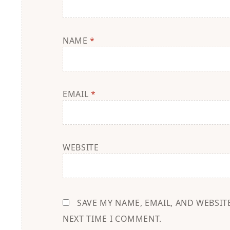
NAME
*
EMAIL
*
WEBSITE
SAVE MY NAME, EMAIL, AND WEBSIT
NEXT TIME I COMMENT.