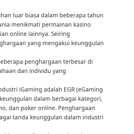
han luar biasa dalam beberapa tahun
dunia menikmati permainan kasino
an online lainnya. Seiring
enghargaan yang mengakui keunggulan
 beberapa penghargaan terbesar di
sahaan dan individu yang
ndustri iGaming adalah EGR (eGaming
keunggulan dalam berbagai kategori,
no, dan poker online. Penghargaan
gai tanda keunggulan dalam industri