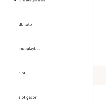
dbltoto
indoplaybet
slot
slot gacor