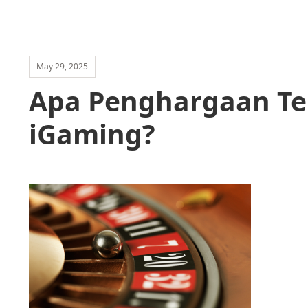
May 29, 2025
Apa Penghargaan Ter
iGaming?