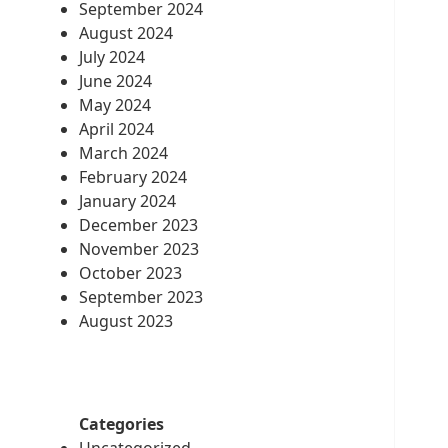
September 2024
August 2024
July 2024
June 2024
May 2024
April 2024
March 2024
February 2024
January 2024
December 2023
November 2023
October 2023
September 2023
August 2023
Categories
Uncategorized