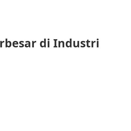
besar di Industri