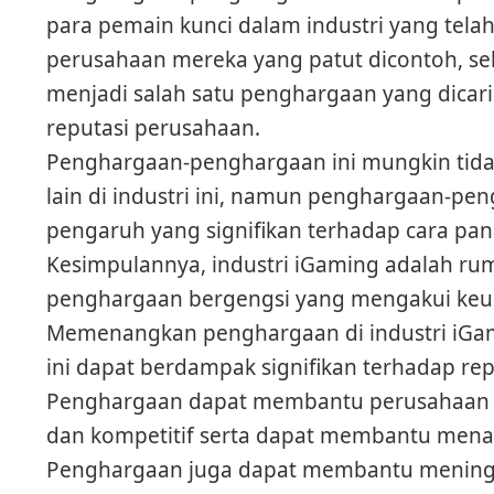
para pemain kunci dalam industri yang tel
perusahaan mereka yang patut dicontoh, seh
menjadi salah satu penghargaan yang dica
reputasi perusahaan.
Penghargaan-penghargaan ini mungkin tid
lain di industri ini, namun penghargaan-pe
pengaruh yang signifikan terhadap cara pa
Kesimpulannya, industri iGaming adalah ru
penghargaan bergengsi yang mengakui keun
Memenangkan penghargaan di industri iGam
ini dapat berdampak signifikan terhadap r
Penghargaan dapat membantu perusahaan u
dan kompetitif serta dapat membantu menar
Penghargaan juga dapat membantu meningk