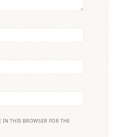
E IN THIS BROWSER FOR THE