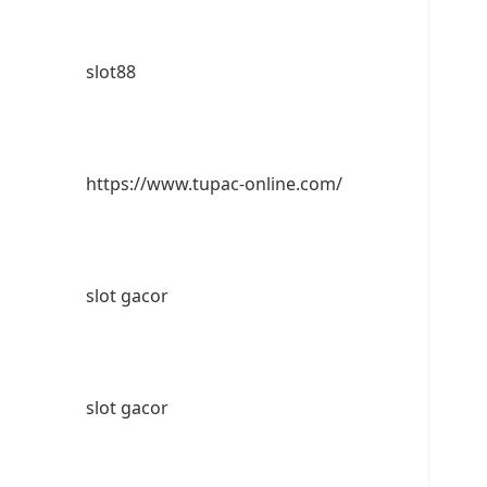
slot88
https://www.tupac-online.com/
slot gacor
slot gacor