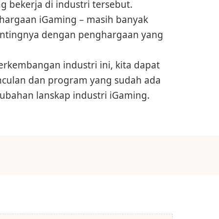
bekerja di industri tersebut.
ghargaan iGaming – masih banyak
pentingnya dengan penghargaan yang
kembangan industri ini, kita dapat
culan dan program yang sudah ada
bahan lanskap industri iGaming.