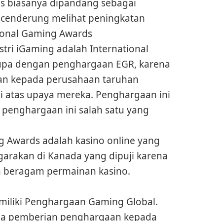
 biasanya dipandang sebagai
cenderung melihat peningkatan
tional Gaming Awards
tri iGaming adalah International
rupa dengan penghargaan EGR, karena
an kepada perusahaan taruhan
gi atas upaya mereka. Penghargaan ini
n penghargaan ini salah satu yang
g Awards adalah kasino online yang
ggarakan di Kanada yang dipuji karena
n beragam permainan kasino.
memiliki Penghargaan Gaming Global.
da pemberian penghargaan kepada